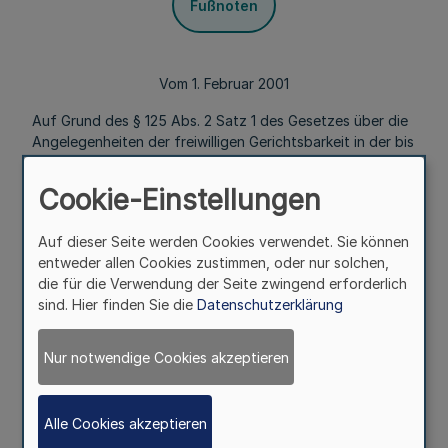
Fußnoten
Vom 1. Februar 2001
Auf Grund des § 125 Abs. 2 Satz 1 des Gesetzes über die
Angelegenheiten der freiwilligen Gerichtsbarkeit in der bis
zum 31. Dezember 2001 geltenden Fassung in Verbindung
mit § 1 der Verordnung über die Ermächtigung des
Cookie-Einstellungen
Justizministeriums zum Erlass von Rechtsverordnungen
nach § 125 Abs. 2 des Gesetzes über die Angelegenheiten
Auf dieser Seite werden Cookies verwendet. Sie können
der freiwilligen Gerichtsbarkeit vom 22. Februar 2000 (
GV.
entweder allen Cookies zustimmen, oder nur solchen,
NRW. S. 223
) wird verordnet:
die für die Verwendung der Seite zwingend erforderlich
§ 1
sind. Hier finden Sie die
Datenschutzerklärung
Konzentration
Nur notwendige Cookies akzeptieren
Mehr
Alle Cookies akzeptieren
Die Führung des Handelsregisters wird übertragen: