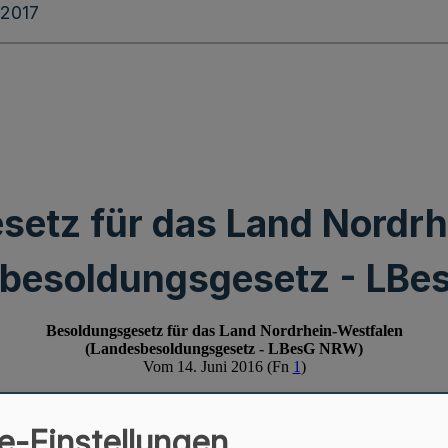
.2017
setz für das Land Nordrh
besoldungsgesetz - LB
e-Einstellungen