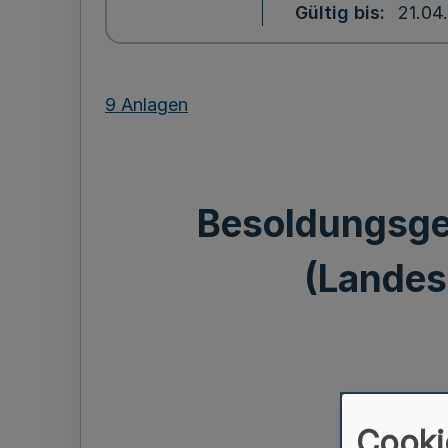
Gültig bis
21.04
9 Anlagen
Besoldungsge
(Landes
Cooki