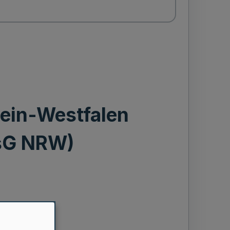
ein-Westfalen
esG NRW)