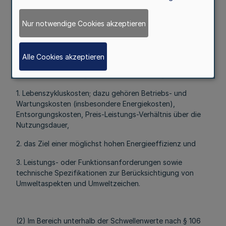
Energieeffizienz
Nur notwendige Cookies akzeptieren
Mehr
Alle Cookies akzeptieren
(1) Bei der Konzeption des Bedarfs für die Beschaffung
ist verpflichtend folgendes zu berücksichtigen:
1. Lebenszykluskosten; dazu gehören Betriebs- und
Wartungskosten (insbesondere Energiekosten),
Entsorgungskosten, Preis-Leistungs-Verhältnis über die
Nutzungsdauer,
2. das Ziel einer möglichst hohen Energieeffizienz und
3. Leistungs- oder Funktionsanforderungen sowie
technische Spezifikationen zur Berücksichtigung von
Umweltaspekten und Umweltzeichen.
(2) Im Bereich unterhalb der Schwellenwerte nach § 106