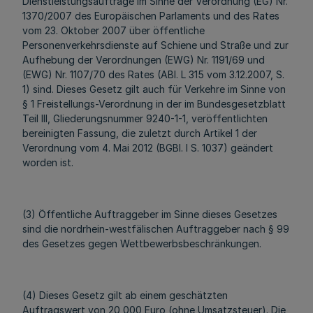
Dienstleistungsaufträge im Sinne der Verordnung (EG) Nr.
1370/2007 des Europäischen Parlaments und des Rates
vom 23. Oktober 2007 über öffentliche
Personenverkehrsdienste auf Schiene und Straße und zur
Aufhebung der Verordnungen (EWG) Nr. 1191/69 und
(EWG) Nr. 1107/70 des Rates (ABl. L 315 vom 3.12.2007, S.
1) sind. Dieses Gesetz gilt auch für Verkehre im Sinne von
§ 1 Freistellungs-Verordnung in der im Bundesgesetzblatt
Teil III, Gliederungsnummer 9240-1-1, veröffentlichten
bereinigten Fassung, die zuletzt durch Artikel 1 der
Verordnung vom 4. Mai 2012 (BGBl. I S. 1037) geändert
worden ist.
(3) Öffentliche Auftraggeber im Sinne dieses Gesetzes
sind die nordrhein-westfälischen Auftraggeber nach § 99
des Gesetzes gegen Wettbewerbsbeschränkungen.
(4) Dieses Gesetz gilt ab einem geschätzten
Auftragswert von 20 000 Euro (ohne Umsatzsteuer). Die