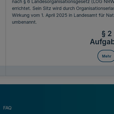
nach § 6 Landesorganisationsgesetz (LOG NRW) 
errichtet. Sein Sitz wird durch Organisationser
Wirkung vom 1. April 2025 in Landesamt für Na
umbenannt.
§ 2
Aufga
Mehr
Fußnot
(1) Das Landesamt nimmt vorbehaltlich speziel
bedeutsame fachliche Umwelt-, Naturschutz- u
FAQ
in Zusammenhang stehende hoheitliche Aufgabe