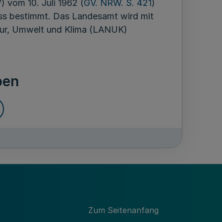
vom 10. Juli 1962 (
GV. NRW. S. 421
)
lass bestimmt. Das Landesamt wird mit
tur, Umwelt und Klima (LANUK)
ben
en
ler Aufgabenzuweisungen landesweit
nd Klimaaufgaben sowie einzelne, damit
n wahr.
Zum Seitenanfang