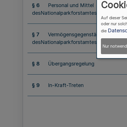
Cooki
§ 6
Personal und Mittel
desNationalparkforstamtes Eifel
Auf dieser Se
oder nur solc
Datensc
die
§ 7
Vermögensgegenstände
desNationalparkforstamtes Eifel
Nur notwend
§ 8
Übergangsregelung
§ 9
In-Kraft-Treten