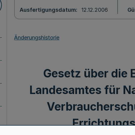
Ausfertigungsdatum
12.12.2006
Gü
Änderungshistorie
Gesetz über die 
Landesamtes für N
Verbrauchersch
Errichtungs