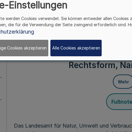
e-Einstellungen
Mehr
ite werden Cookies verwendet. Sie können entweder allen Cookies 
Vom 12. Dezem
hen, die für die Verwendung der Seite zwingend erforderlich sind. Hi
hutzerklärung
(Artikel 5 des Gesetzes zur Straffung der B
vom 12. Dezember 2006 
ige Cookies akzeptieren
Alle Cookies akzeptieren
§ 1
Rechtsform, Na
Mehr
Fußnot
Das Landesamt für Natur, Umwelt und Verbrauc