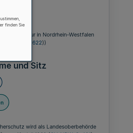
zustimmen,
ber 2006
er finden Sie
ehördenstruktur in Nordrhein-Westfalen
(
GV. NRW. S. 622
))
me und Sitz
en
herschutz wird als Landesoberbehörde