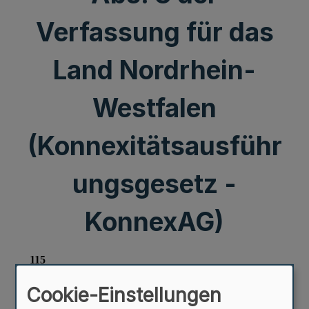
Verfassung für das
Land Nordrhein-
Westfalen
(Konnexitätsausführ
ungsgesetz -
KonnexAG)
Cookie-Einstellungen