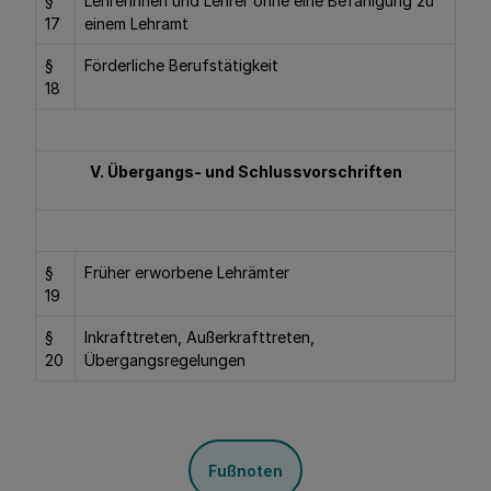
§
Lehrerinnen und Lehrer ohne eine Befähigung zu
17
einem Lehramt
§
Förderliche Berufstätigkeit
18
V. Übergangs- und Schlussvorschriften
§
Früher erworbene Lehrämter
19
§
Inkrafttreten, Außerkrafttreten,
20
Übergangsregelungen
Fußnoten