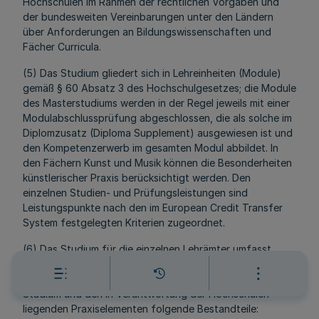
Hochschulen im Rahmen der rechtlichen Vorgaben und
der bundesweiten Vereinbarungen unter den Ländern
über Anforderungen an Bildungswissenschaften und
Fächer Curricula.
(5) Das Studium gliedert sich in Lehreinheiten (Module)
gemäß § 60 Absatz 3 des Hochschulgesetzes; die Module
des Masterstudiums werden in der Regel jeweils mit einer
Modulabschlussprüfung abgeschlossen, die als solche im
Diplomzusatz (Diploma Supplement) ausgewiesen ist und
den Kompetenzerwerb im gesamten Modul abbildet. In
den Fächern Kunst und Musik können die Besonderheiten
künstlerischer Praxis berücksichtigt werden. Den
einzelnen Studien- und Prüfungsleistungen sind
Leistungspunkte nach den im European Credit Transfer
System festgelegten Kriterien zugeordnet.
(6) Das Studium für die einzelnen Lehrämter umfasst
sowohl im Bachelor-Studiengang als auch im Master-
Studiengang neben dem bildungswissenschaftlichen
Studium und den in Verantwortung der Hochschulen
liegenden Praxiselementen folgende Bestandteile: