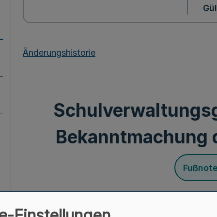
Gül
Änderungshistorie
Schulverwaltungs
Bekanntmachung 
Fußnot
e-Einstellungen
Mehr