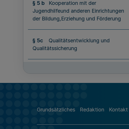
§ 5 b
Kooperation mit der
Jugendhilfeund anderen Einrichtungen
der Bildung,Erziehung und Förderung
§ 5c
Qualitätsentwicklung und
Qualitätssicherung
§ 6
Rechtscharakter der Schulen
§ 7
Bezeichnung der Schulen
Grundsätzliches
Redaktion
Kontakt
§ 8
Errichtung, Änderung und
Auflösungöffentlicher Schulen,für die