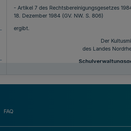
- Artikel 7 des Rechtsbereinigungsgesetzes 19
18. Dezember 1984 (GV. NW. S. 806)
ergibt.
Der Kultusmi
des Landes Nordrhe
Schulverwaltungsg
in der Fassung der 
vom 18. Janu
Abschnit
Die Schu
§ 1
FAQ
Schulbeg