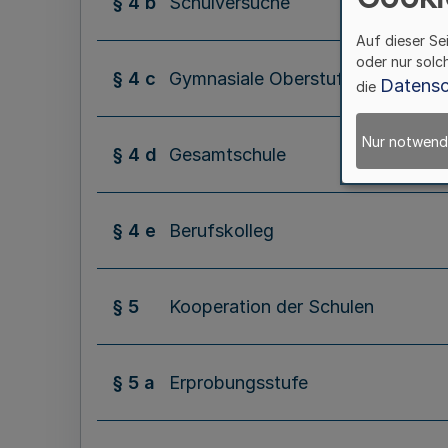
§ 4 b
Schulversuche
Auf dieser Se
oder nur solc
§ 4 c
Gymnasiale Oberstufe
Datensc
die
Nur notwend
§ 4 d
Gesamtschule
§ 4 e
Berufskolleg
§ 5
Kooperation der Schulen
§ 5 a
Erprobungsstufe