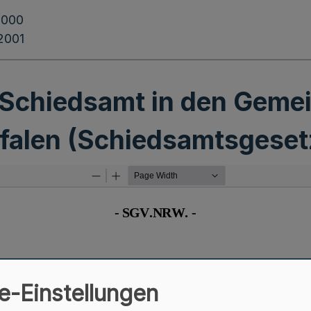
2000
.2001
 Schiedsamt in den Geme
falen (Schiedsamtsgese
e-Einstellungen