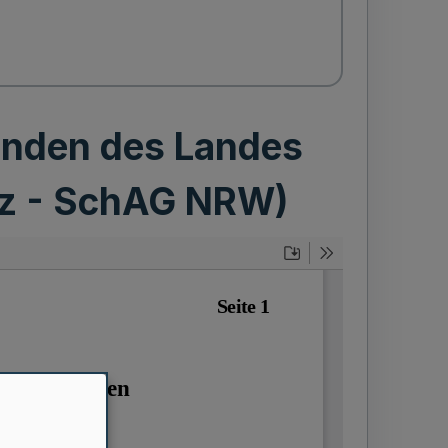
inden des Landes
tz - SchAG NRW)