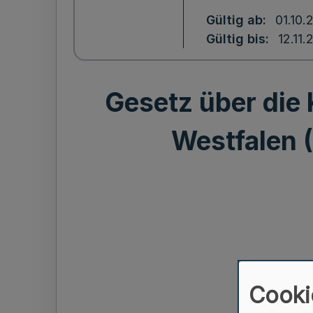
Gültig ab
01.10.
Gültig bis
12.11.
Gesetz über die
Westfalen 
Cooki