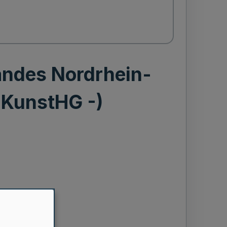
andes Nordrhein-
 KunstHG -)