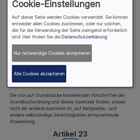
ergangen sind, bleiben in Kraft.
Cookie-Einstellungen
(2) Als landschaftliche Kreditanstalten im Sinne des Abs. 1
Auf dieser Seite werden Cookies verwendet. Sie können
gelten auch die provinzial-(kommunal-) ständischen
entweder allen Cookies zustimmen, oder nur solchen,
öffentlichen Grundkreditanstalten.
die für die Verwendung der Seite zwingend erforderlich
Artikel 22
sind. Hier finden Sie die
Datenschutzerklärung
Mehr
Nur notwendige Cookies akzeptieren
Fußnoten
Alle Cookies akzeptieren
Die sich auf Grundstücke beziehenden Vorschriften der
Grundbuchordnung und dieses Gesetzes finden, soweit
nicht ein anderes bestimmt ist, auf Bergwerke... und
andere selbständige Gerechtigkeiten entsprechende
Anwendung.
Artikel 23