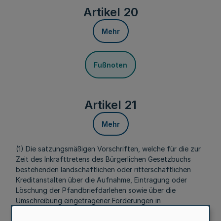
Artikel 20
Mehr
Fußnoten
Artikel 21
Mehr
(1) Die satzungsmäßigen Vorschriften, welche für die zur
Zeit des Inkrafttretens des Bürgerlichen Gesetzbuchs
bestehenden landschaftlichen oder ritterschaftlichen
Kreditanstalten über die Aufnahme, Eintragung oder
Löschung der Pfandbriefdarlehen sowie über die
Umschreibung eingetragener Forderungen in
Pfandbriefdarlehen und die Umwandlung der Pfandbriefe