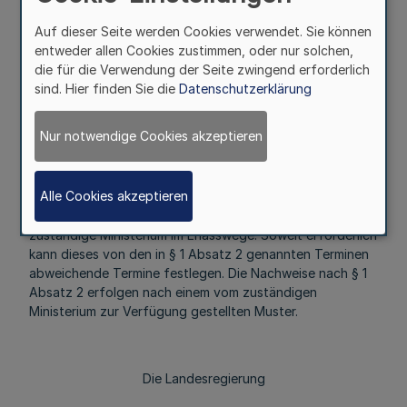
für den Meldezeitraum Juli 2019 bis Dezember 2019
Auf dieser Seite werden Cookies verwendet. Sie können
die Anzahl der Leistungsberechtigten, die die
entweder allen Cookies zustimmen, oder nur solchen,
Voraussetzungen nach § 136 Absatz 1 und 2 SGB XII
die für die Verwendung der Seite zwingend erforderlich
erfüllen, nach Kalendermonaten getrennt nach.
sind. Hier finden Sie die
Datenschutzerklärung
§ 2
Nur notwendige Cookies akzeptieren
Mehr
Alle Cookies akzeptieren
Die Einzelheiten und Modalitäten zur Zahlungsabwicklung
und zum Verfahren regelt das für das Sozialhilferecht
zuständige Ministerium im Erlasswege. Soweit erforderlich
kann dieses von den in § 1 Absatz 2 genannten Terminen
abweichende Termine festlegen. Die Nachweise nach § 1
Absatz 2 erfolgen nach einem vom zuständigen
Ministerium zur Verfügung gestellten Muster.
Die Landesregierung