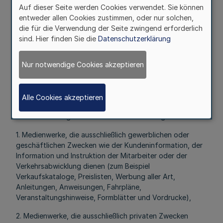
unzulässige Vervielfältigung, Veränderung oder
Auf dieser Seite werden Cookies verwendet. Sie können
Verbreitung des Werks zu treffen.
entweder allen Cookies zustimmen, oder nur solchen,
die für die Verwendung der Seite zwingend erforderlich
§ 5
sind. Hier finden Sie die
Datenschutzerklärung
Ausnahmen von der
Ablieferungspflicht
Nur notwendige Cookies akzeptieren
Mehr
Alle Cookies akzeptieren
Den Bestimmungen dieses Gesetzes unterliegen nicht:
1. Medienwerke, die ausschließlich gewerblichen oder
geschäftlichen Zwecken wie der Kundeninformation, der
Information und Instruktion der Mitarbeiter oder der
Verkehrsabwicklung dienen (zum Beispiel
Verkaufskataloge, Preislisten, Werbung aller Art,
Anleitungen, Anweisungen, Fahrpläne,
Veranstaltungshinweise, Formblätter und Vordrucke),
2. Medienwerke, die ausschließlich privaten Zwecken