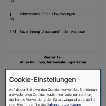
59
§
Widerspruch, Klage, Einwendungen
60
§ 61
Bezeichnung
Assessorin" oder
Assessor"
"
"
Vierter Teil
Anrechnungen; Aufbewahrungsfristen
Cookie-Einstellungen
§
(weggefallen)
Auf dieser Seite werden Cookies verwendet. Sie können
62
entweder allen Cookies zustimmen, oder nur solchen,
die für die Verwendung der Seite zwingend erforderlich
sind. Hier finden Sie die
Datenschutzerklärung
§
Anrechnung einer Ausbildung für die