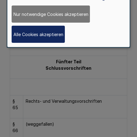
63
Laufbahngruppe 2, erstes Einstiegsamt
Nur notwendige Cookies akzeptieren
§
Aufbewahrungsfristen, Digitalisierung von
64
Prüfungsleistungen
Alle Cookies akzeptieren
Fünfter Teil
Schlussvorschriften
§
Rechts- und Verwaltungsvorschriften
65
§
(weggefallen)
66