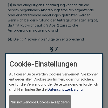
(3) In der endgültigen Genehmigung können für die
bereits begonnenen Abgrabungsarbeiten ergänzende
oder einschränkende Regelungen getroffen werden,
wenn sich bei der Prüfung der Antragsunterlagen ergibt,
daß mit Rücksicht auf § 3 Abs. 2 zusätzliche
Anforderungen notwendig sind.
(4) Die §§ 4 sowie 7 bis 10 gelten entsprechend.
§ 7
Inhalt der Genehmigung
Cookie-Einstellungen
Mehr
Auf dieser Seite werden Cookies verwendet. Sie können
entweder allen Cookies zustimmen, oder nur solchen,
die für die Verwendung der Seite zwingend erforderlich
Fußnoten
sind. Hier finden Sie die
Datenschutzerklärung
Nur notwendige Cookies akzeptieren
(1) Die Genehmigung ist für ein bestimmtes Gebiet und für