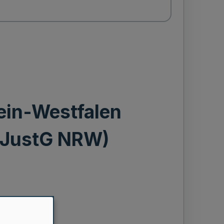
ein-Westfalen
- JustG NRW)