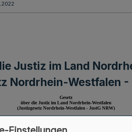
.2022
die Justiz im Land Nordrh
tz Nordrhein-Westfalen 
e-Einstellungen