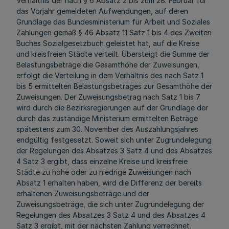
Verhältnis der nach § 6 Absatz 2 bis zum 28. Februar für
das Vorjahr gemeldeten Aufwendungen, auf deren
Grundlage das Bundesministerium für Arbeit und Soziales
Zahlungen gemäß § 46 Absatz 11 Satz 1 bis 4 des Zweiten
Buches Sozialgesetzbuch geleistet hat, auf die Kreise
und kreisfreien Städte verteilt. Übersteigt die Summe der
Belastungsbeträge die Gesamthöhe der Zuweisungen,
erfolgt die Verteilung in dem Verhältnis des nach Satz 1
bis 5 ermittelten Belastungsbetrages zur Gesamthöhe der
Zuweisungen. Der Zuweisungsbetrag nach Satz 1 bis 7
wird durch die Bezirksregierungen auf der Grundlage der
durch das zuständige Ministerium ermittelten Beträge
spätestens zum 30. November des Auszahlungsjahres
endgültig festgesetzt. Soweit sich unter Zugrundelegung
der Regelungen des Absatzes 3 Satz 4 und des Absatzes
4 Satz 3 ergibt, dass einzelne Kreise und kreisfreie
Städte zu hohe oder zu niedrige Zuweisungen nach
Absatz 1 erhalten haben, wird die Differenz der bereits
erhaltenen Zuweisungsbeträge und der
Zuweisungsbeträge, die sich unter Zugrundelegung der
Regelungen des Absatzes 3 Satz 4 und des Absatzes 4
Satz 3 ergibt, mit der nächsten Zahlung verrechnet.