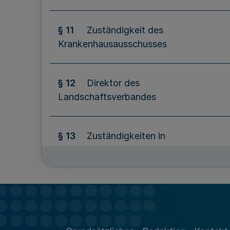
§ 11
Zuständigkeit des
Krankenhausausschusses
§ 12
Direktor des
Landschaftsverbandes
§ 13
Zuständigkeiten in
Personalangelegenheiten
§ 14
Stellung des Kämmerers
§ 15
Wirtschaftsführung und