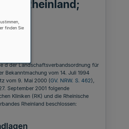
ndes Rheinland;
sung
zustimmen,
er finden Sie
ber 2001
abe d der Landschaftsverbandsordnung für
er Bekanntmachung vom 14. Juli 1994
etz vom 9. Mai 2000 (
GV. NRW. S. 462
),
27. September 2001 folgende
chen Kliniken (RK) und die Rheinische
erbandes Rheinland beschlossen:
ndlagen