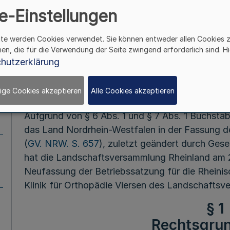
Landschaftsverba
e-Einstellungen
Neufas
ite werden Cookies verwendet. Sie können entweder allen Cookies 
hen, die für die Verwendung der Seite zwingend erforderlich sind. Hi
hutzerklärung
Mehr
ige Cookies akzeptieren
Alle Cookies akzeptieren
Vom 28. Septem
Aufgrund von § 6 Abs. 1 und § 7 Abs. 1 Buchst
das Land Nordrhein-Westfalen in der Fassung d
(
GV. NRW. S. 657
), zuletzt geändert durch Ges
hat die Landschaftsversammlung Rheinland am 
Neufassung der Betriebssatzung für die Rheinis
Klinik für Orthopädie Viersen des Landschaftsv
§ 1
Rechtsgru