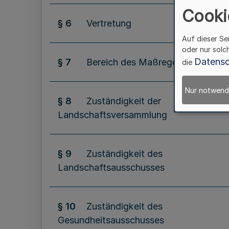
Cooki
§ 6
Vertretung
Auf dieser Se
oder nur solc
Datensc
§ 7
Bereich des Maßregelvollzuges
die
Nur notwend
§ 8
Zuständigkeit der
Landschaftsversammlung
§ 9
Zuständigkeit des
Landschaftsausschusses
§ 10
Zuständigkeit des
Gesundheitsausschusses