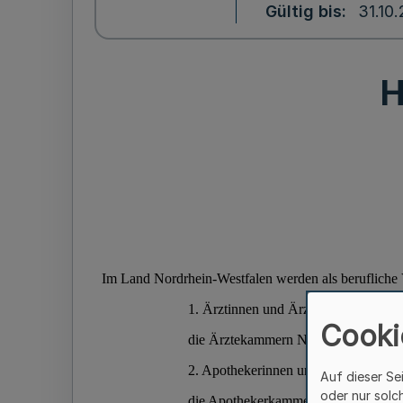
Gültig bis
31.10
H
Cooki
Auf dieser Se
oder nur solc