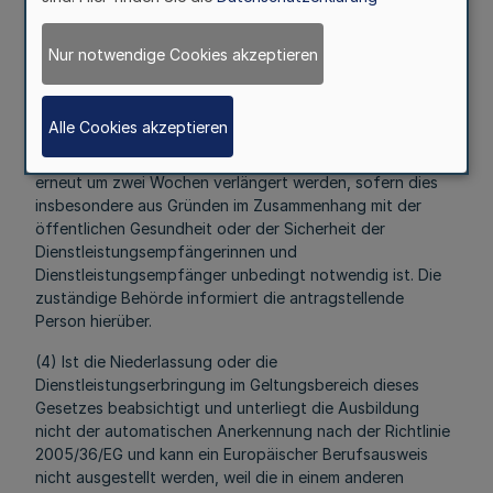
Herkunftsmitgliedstaates übermittelten Antrags über die
Ausstellung eines Europäischen Berufsausweises. Bei
Nur notwendige Cookies akzeptieren
begründeten Zweifeln kann sie über die Monatsfrist nach
Satz 1 hinaus weitere Informationen oder beglaubigte
Kopien von der zuständigen Behörde des
Alle Cookies akzeptieren
Herkunftsmitgliedstaates anfordern. Die Frist verlängert
sich in diesem Fall um zwei Wochen und kann einmal
erneut um zwei Wochen verlängert werden, sofern dies
insbesondere aus Gründen im Zusammenhang mit der
öffentlichen Gesundheit oder der Sicherheit der
Dienstleistungsempfängerinnen und
Dienstleistungsempfänger unbedingt notwendig ist. Die
zuständige Behörde informiert die antragstellende
Person hierüber.
(4) Ist die Niederlassung oder die
Dienstleistungserbringung im Geltungsbereich dieses
Gesetzes beabsichtigt und unterliegt die Ausbildung
nicht der automatischen Anerkennung nach der Richtlinie
2005/36/EG und kann ein Europäischer Berufsausweis
nicht ausgestellt werden, weil die in einem anderen