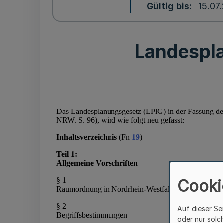
Gültig bis
15.07
Landespl
Cooki
Auf dieser Se
oder nur solc