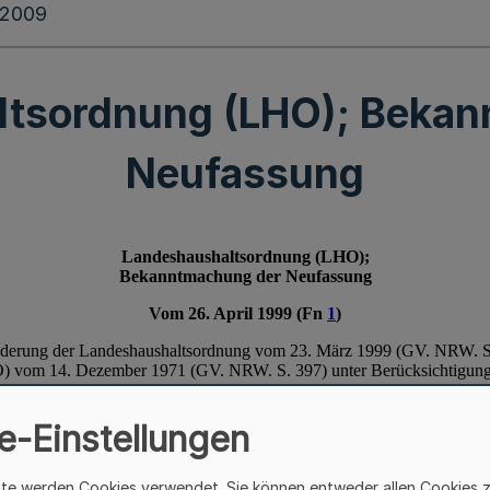
.2009
ltsordnung (LHO); Bekan
Neufassung
e-Einstellungen
ite werden Cookies verwendet. Sie können entweder allen Cookies 