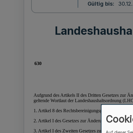
Gültig bis
30.12
Landeshausha
Cooki
Auf dieser Se