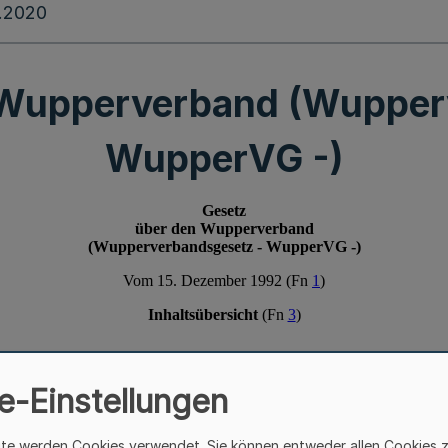
.2020
 Wupperverband (Wupper
WupperVG -)
e-Einstellungen
ite werden Cookies verwendet. Sie können entweder allen Cookies 