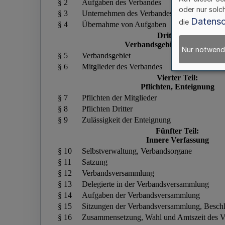
oder nur solc
Datensc
die
Nur notwend