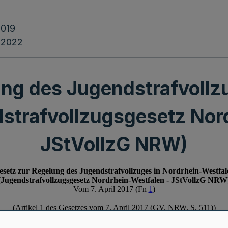
2019
.2022
ng des Jugendstrafvollz
strafvollzugsgesetz Nor
JStVollzG NRW)