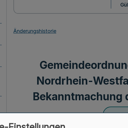
Gül
Änderungshistorie
Gemeindeordnung
Nordrhein-Westf
Bekanntmachung 
Fußnot
e-Einstellungen