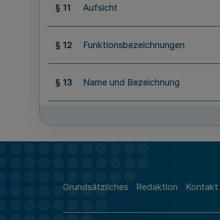
§ 11
Aufsicht
§ 12
Funktionsbezeichnungen
§ 13
Name und Bezeichnung
§ 14
Siegel, Wappen und Flaggen
§ 15
Gemeindegebiet
Grundsätzliches
Redaktion
Kontakt
§ 16
Gebietsbestand