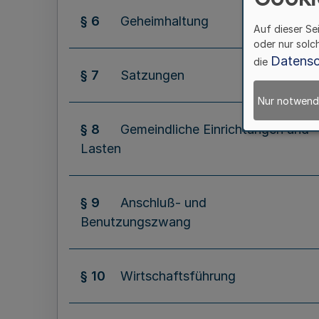
§ 6
Geheimhaltung
Auf dieser Se
oder nur solc
Datensc
die
§ 7
Satzungen
Nur notwend
§ 8
Gemeindliche Einrichtungen und
Lasten
§ 9
Anschluß- und
Benutzungszwang
§ 10
Wirtschaftsführung