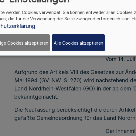
ite werden Cookies verwendet. Sie können entweder allen Cookies 
Mehr
hen, die für die Verwendung der Seite zwingend erforderlich sind. Hi
hutzerklärung
Fußnot
ige Cookies akzeptieren
Alle Cookies akzeptieren
Vom 14. Jul
Aufgrund des Artikels VIII des Gesetzes zur Ä
Mai 1994 (GV. NW. S. 270) wird nachstehend de
Land Nordrhein-Westfalen (GO) in der ab dem 1
bekanntgemacht.
Die Neufassung berücksichtigt die durch Artike
gefaßte Gemeindeordnung für das Land Nordrh
Der Innenmi