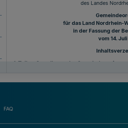
des Landes Nordrhe
Gemeindeor
für das Land Nordrhein-
in der Fassung der 
vom 14. Jul
Inhaltsverze
1. Teil: Grundlagen der Gemeindeverfassu
§ 1 Wesen der Gemeinden
§ 2 Wirkungskreis
§ 3 Aufgaben der Gemeinden
FAQ
§ 4 Zusätzliche Aufgaben kreisangehörig
§ 5 Gleichstellung von Frau und Mann