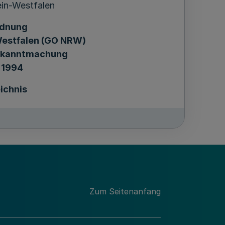
in-Westfalen
dnung
Westfalen (GO NRW)
Bekanntmachung
i 1994
ichnis
ng
Zum Seitenanfang
er Gemeinden