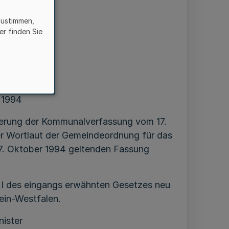
zustimmen,
er finden Sie
en
i 1994
nderung der Kommunalverfassung vom 17.
r Wortlaut der Gemeindeordnung für das
7. Oktober 1994 geltenden Fassung
l I des eingangs erwähnten Gesetzes neu
ein-Westfalen.
nister