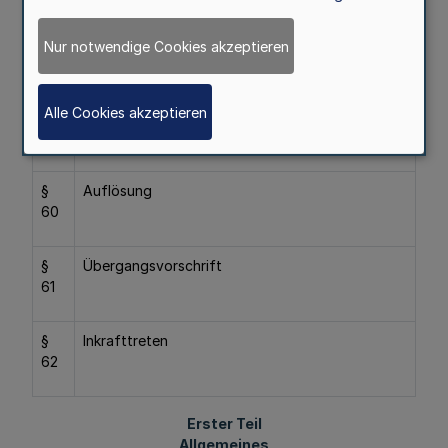
Zwölfter Teil
Nur notwendige Cookies akzeptieren
Auflösung, Übergangsvorschrift, Inkrafttreten
Alle Cookies akzeptieren
§
(weggefallen)
59
§
Auflösung
60
§
Übergangsvorschrift
61
§
Inkrafttreten
62
Erster Teil
Allgemeines