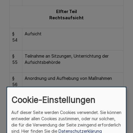
Elfter Teil
Rechtsaufsicht
§
Aufsicht
54
§
Teilnahme an Sitzungen, Unterrichtung der
55
Aufsichtsbehörde
§
Anordnung und Aufhebung von Maßnahmen
56
Cookie-Einstellungen
§
Beauftragte oder Beauftragter der
57
Aufsichtsbehörde
Auf dieser Seite werden Cookies verwendet. Sie können
entweder allen Cookies zustimmen, oder nur solchen,
§
Genehmigung von Geschäften
die für die Verwendung der Seite zwingend erforderlich
58
sind. Hier finden Sie die
Datenschutzerklärung