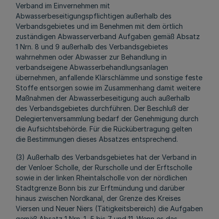
Verband im Einvernehmen mit
Abwasserbeseitigungspflichtigen außerhalb des
Verbandsgebietes und im Benehmen mit dem örtlich
zuständigen Abwasserverband Aufgaben gemäß Absatz
1 Nrn. 8 und 9 außerhalb des Verbandsgebietes
wahrnehmen oder Abwasser zur Behandlung in
verbandseigene Abwasserbehandlungsanlagen
übernehmen, anfallende Klärschlämme und sonstige feste
Stoffe entsorgen sowie im Zusammenhang damit weitere
Maßnahmen der Abwasserbeseitigung auch außerhalb
des Verbandsgebietes durchführen. Der Beschluß der
Delegiertenversammlung bedarf der Genehmigung durch
die Aufsichtsbehörde. Für die Rückübertragung gelten
die Bestimmungen dieses Absatzes entsprechend.
(3) Außerhalb des Verbandsgebietes hat der Verband in
der Venloer Scholle, der Rurscholle und der Erftscholle
sowie in der linken Rheintalscholle von der nördlichen
Stadtgrenze Bonn bis zur Erftmündung und darüber
hinaus zwischen Nordkanal, der Grenze des Kreises
Viersen und Neuer Niers (Tätigkeitsbereich) die Aufgaben
gemäß Absatz 1 Nrn. 1, 5 bis 7 und 11. Wenn es das