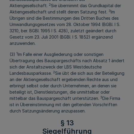
2
Aktiengesellschaft.
Sie übernimmt das Grundkapital der
3
Aktiengesellschaft und stellt deren Satzung fest.
Im
Übrigen sind die Bestimmungen des Dritten Buches des
Umwandlungsgesetzes vom 28. Oktober 1994 (BGBl. I S.
3210, ber. BGBl. 1995 I S. 428), zuletzt geändert durch
Gesetz vom 23. Juli 2001 (BGBl. I S. 1852) ergänzend
anzuwenden.
1
(3)
Im Falle einer Ausgliederung oder sonstigen
Übertragung des Bauspargeschäfts nach Absatz 1 ändert
sich der Anstaltszweck der LBS Westdeutsche
2
Landesbausparkasse.
Sie übt die sich aus der Beteiligung
an der Aktiengesellschaft ergebenden Rechte aus und
erbringt selbst oder durch Unternehmen, an denen sie
beteiligt ist, Dienstleistungen, die unmittelbar oder
3
mittelbar das Bauspargeschäft unterstützen.
Die Firma
ist in Übereinstimmung mit den geltenden Vorschriften
durch Satzungsänderung anzupassen.
§ 13
Siegelführung