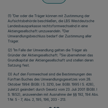
1
(1)
Der oder die Träger können mit Zustimmung der
Aufsichtsbehörde beschließen, die LBS Westdeutsche
Landesbausparkasse rechtsformwechselnd in eine
2
Aktiengesellschaft umzuwandeln.
Der
Umwandlungsbeschluss bedarf der Zustimmung aller
Träger.
1
(2)
Im Falle der Umwandlung gelten die Träger als
2
Gründer der Aktiengesellschaft.
Sie übernehmen das
Grundkapital der Aktiengesellschaft und stellen deren
Satzung fest.
(3) Auf den Formwechsel sind die Bestimmungen des
Fünften Buches des Umwandlungsgesetzes vom 28.
Oktober 1994 (BGBl. I S. 3210, ber. BGBl. 1995 I S. 428),
zuletzt geändert durch Gesetz vom 23. Juli 2001 (BGBl. I
S. 1852), anzuwenden mit Ausnahme der §§ 192, 194 Abs.
1 Nr. 5 - 7, Abs. 2, 195, 196, 203 - 213.