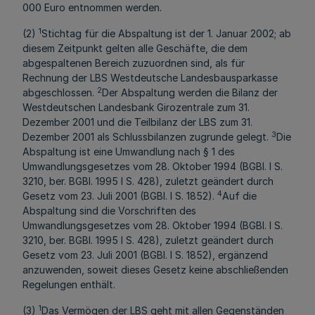
000 Euro entnommen werden.
1
(2)
Stichtag für die Abspaltung ist der 1. Januar 2002; ab
diesem Zeitpunkt gelten alle Geschäfte, die dem
abgespaltenen Bereich zuzuordnen sind, als für
Rechnung der LBS Westdeutsche Landesbausparkasse
2
abgeschlossen.
Der Abspaltung werden die Bilanz der
Westdeutschen Landesbank Girozentrale zum 31.
Dezember 2001 und die Teilbilanz der LBS zum 31.
3
Dezember 2001 als Schlussbilanzen zugrunde gelegt.
Die
Abspaltung ist eine Umwandlung nach § 1 des
Umwandlungsgesetzes vom 28. Oktober 1994 (BGBl. I S.
3210, ber. BGBl. 1995 I S. 428), zuletzt geändert durch
4
Gesetz vom 23. Juli 2001 (BGBl. I S. 1852).
Auf die
Abspaltung sind die Vorschriften des
Umwandlungsgesetzes vom 28. Oktober 1994 (BGBl. I S.
3210, ber. BGBl. 1995 I S. 428), zuletzt geändert durch
Gesetz vom 23. Juli 2001 (BGBl. I S. 1852), ergänzend
anzuwenden, soweit dieses Gesetz keine abschließenden
Regelungen enthält.
1
(3)
Das Vermögen der LBS geht mit allen Gegenständen