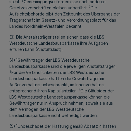
6
steht.
Genehmigungserfordernisse nach anderen
7
Gesetzesvorschriften bleiben unberührt.
Die
Aufsichtsbehörde gibt den Zeitpunkt des Übergangs der
Trägerschaft im Gesetz- und Verordnungsblatt für das
Landes Nordrhein-Westfalen bekannt.
(3) Die Anstaltsträger stellen sicher, dass die LBS
Westdeutsche Landesbausparkasse ihre Aufgaben
erfüllen kann (Anstaltslast).
1
(4)
Gewährträger der LBS Westdeutsche
Landesbausparkasse sind die jeweiligen Anstaltsträger.
2
Für die Verbindlichkeiten der LBS Westdeutsche
Landesbausparkasse haften die Gewährträger im
Außenverhältnis unbeschränkt, im Innenverhältnis
3
entsprechend ihren Kapitalanteilen.
Die Gläubiger der
LBS Westdeutsche Landesbausparkasse können die
Gewährträger nur in Anspruch nehmen, soweit sie aus
dem Vermögen der LBS Westdeutsche
Landesbausparkasse nicht befriedigt werden.
1
(5)
Unbeschadet der Haftung gemäß Absatz 4 haften