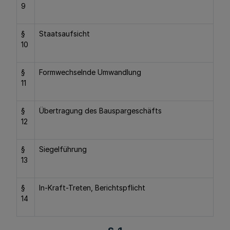
9
§
Staatsaufsicht
10
§
Formwechselnde Umwandlung
11
§
Übertragung des Bauspargeschäfts
12
§
Siegelführung
13
§
In-Kraft-Treten, Berichtspflicht
14