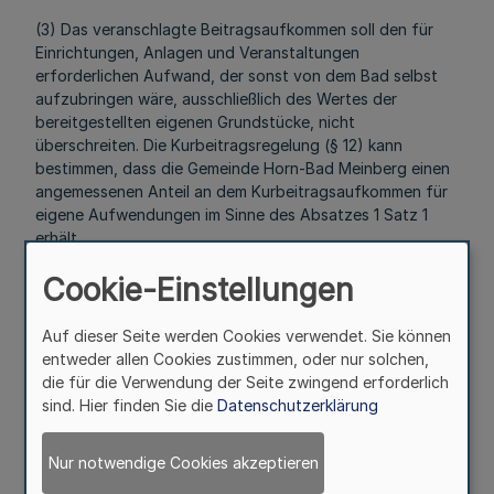
(3) Das veranschlagte Beitragsaufkommen soll den für
Einrichtungen, Anlagen und Veranstaltungen
erforderlichen Aufwand, der sonst von dem Bad selbst
aufzubringen wäre, ausschließlich des Wertes der
bereitgestellten eigenen Grundstücke, nicht
überschreiten. Die Kurbeitragsregelung (§ 12) kann
bestimmen, dass die Gemeinde Horn-Bad Meinberg einen
angemessenen Anteil an dem Kurbeitragsaufkommen für
eigene Aufwendungen im Sinne des Absatzes 1 Satz 1
erhält.
§ 9
Cookie-Einstellungen
Kurbeitragspflicht
Auf dieser Seite werden Cookies verwendet. Sie können
entweder allen Cookies zustimmen, oder nur solchen,
Mehr
die für die Verwendung der Seite zwingend erforderlich
sind. Hier finden Sie die
Datenschutzerklärung
Fußnoten
Nur notwendige Cookies akzeptieren