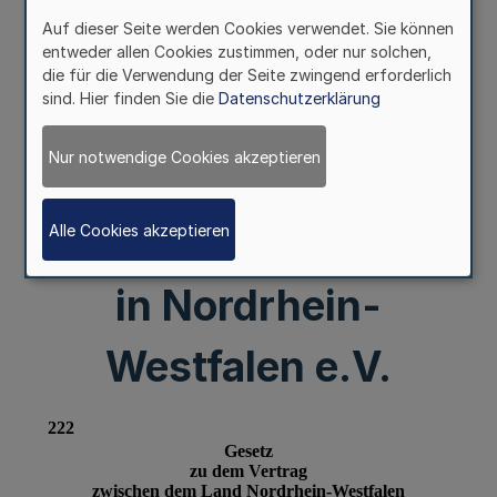
öffentlichen Rechts –
Auf dieser Seite werden Cookies verwendet. Sie können
und dem
entweder allen Cookies zustimmen, oder nur solchen,
die für die Verwendung der Seite zwingend erforderlich
sind. Hier finden Sie die
Datenschutzerklärung
Landesverband
Nur notwendige Cookies akzeptieren
progressiver
jüdischer Gemeinden
Alle Cookies akzeptieren
in Nordrhein-
Westfalen e.V.