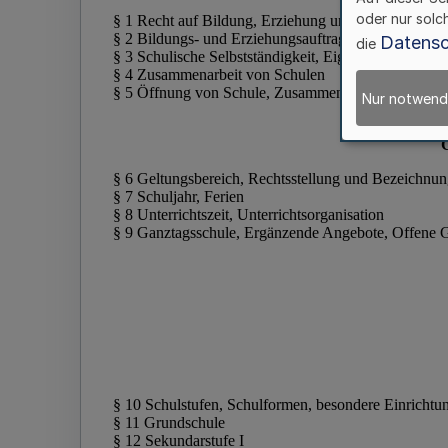
oder nur solc
Datensc
die
Nur notwend