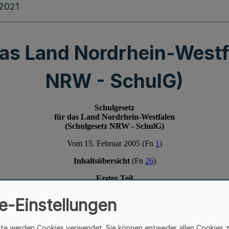
.2021
das Land Nordrhein-Westf
NRW - SchulG)
e-Einstellungen
ite werden Cookies verwendet. Sie können entweder allen Cookies 