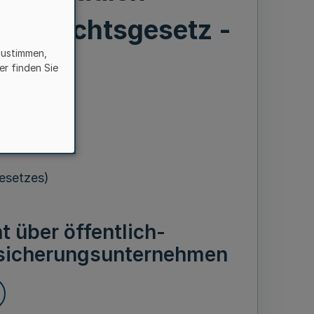
saufsichtsgesetz -
zustimmen,
RW)
er finden Sie
l 1999
Gesetzes)
 über öffentlich-
rsicherungsunternehmen