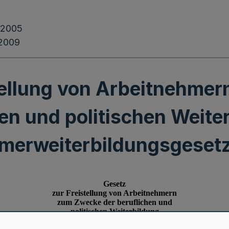
.2005
.2009
tellung von Arbeitnehme
en und politischen Weite
merweiterbildungsgeset