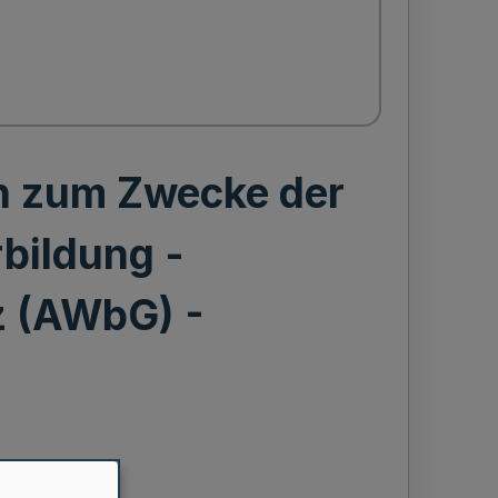
rn zum Zwecke der
rbildung -
z (AWbG) -