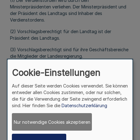
(1) Der Verdienstorden wird durch den
Ministerpräsidenten verliehen. Der Ministerpräsident und
der Präsident des Landtags sind Inhaber des
Verdienstordens.
(2) Vorschlagsberechtigt für den Landtag ist der
Präsident des Landtags.
(3) Vorschlagsberechtigt sind für ihre Geschäftsbereiche
die Mitglieder der Landesregierung.
§ 5
Cookie-Einstellungen
Mehr
Auf dieser Seite werden Cookies verwendet. Sie können
entweder allen Cookies zustimmen, oder nur solchen,
(1) Die Vorschlagsberechtigten können
die für die Verwendung der Seite zwingend erforderlich
personenbezogene Daten des Vorzuschlagenden
sind. Hier finden Sie die
Datenschutzerklärung
erheben, soweit dies zur Begründung ihres Vorschlags
erforderlich ist.
Nur notwendige Cookies akzeptieren
(2) Der Ministerpräsident kann personenbezogene Daten
des Vorgeschlagenen erheben, soweit dies zur Prüfung