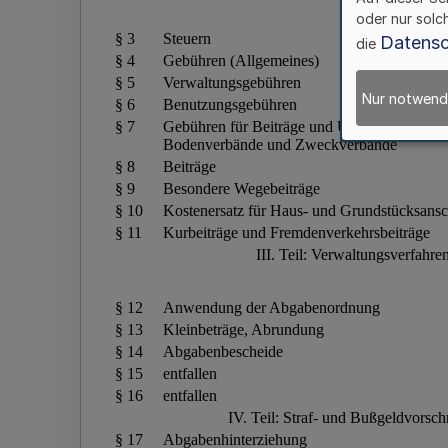
oder nur solc
Datensc
die
Nur notwend