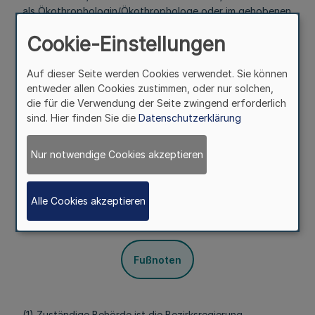
als Ökothrophologin/Ökothrophologe oder im gehobenen
Verwaltungs- oder Justizdienst oder eine zur Ausübung
Cookie-Einstellungen
des Anwaltsberufs befähigende Ausbildung oder eine
vergleichbare Ausbildung verfügen.
Auf dieser Seite werden Cookies verwendet. Sie können
(2) Eine Anerkennung kommt nicht in Betracht, wenn
entweder allen Cookies zustimmen, oder nur solchen,
neben der Schuldnerberatung Kredit-, Finanz-,
die für die Verwendung der Seite zwingend erforderlich
Finanzvermittlungs- oder ähnliche Dienste gewerblich
sind. Hier finden Sie die
Datenschutzerklärung
betrieben werden.
§ 3
Nur notwendige Cookies akzeptieren
Anerkennungsverfahren
Alle Cookies akzeptieren
Mehr
Fußnoten
(1) Zuständige Behörde ist die Bezirksregierung