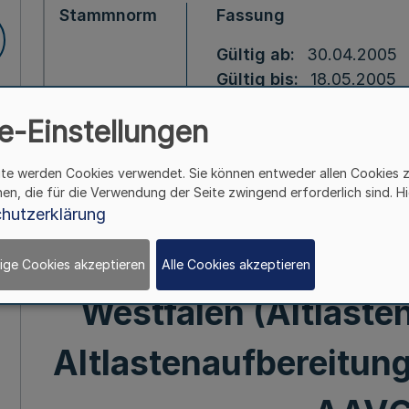
Stammnorm
Fassung
Gültig ab
30.04.2005
Gültig bis
18.05.2005
e-Einstellungen
Gesetz über die
ite werden Cookies verwendet. Sie können entweder allen Cookies 
hen, die für die Verwendung der Seite zwingend erforderlich sind. Hi
Verbandes zur 
hutzerklärung
Aufbereitung von Alt
ige Cookies akzeptieren
Alle Cookies akzeptieren
Westfalen (Altlaste
Altlastenaufbereitu