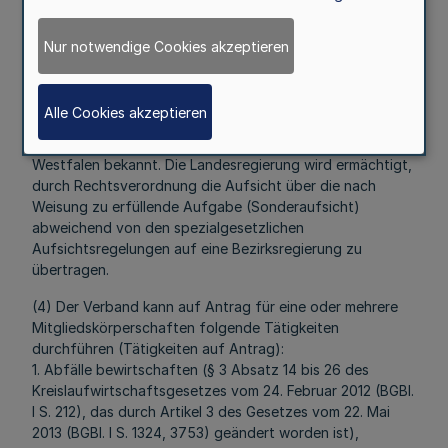
Pflichtige Selbstverwaltungsaufgaben und
Pflichtaufgaben zur Erfüllung nach Weisung können nur
Nur notwendige Cookies akzeptieren
mit Genehmigung der fachlich zuständigen obersten
Landesbehörde im Einvernehmen mit dem für Kommunales
zuständigen Ministerium übernommen und rückübertragen
Alle Cookies akzeptieren
werden. Die oberste Landesbehörde gibt die
Genehmigung im Ministerialblatt für das Land Nordrhein-
Westfalen bekannt. Die Landesregierung wird ermächtigt,
durch Rechtsverordnung die Aufsicht über die nach
Weisung zu erfüllende Aufgabe (Sonderaufsicht)
abweichend von den spezialgesetzlichen
Aufsichtsregelungen auf eine Bezirksregierung zu
übertragen.
(4) Der Verband kann auf Antrag für eine oder mehrere
Mitgliedskörperschaften folgende Tätigkeiten
durchführen (Tätigkeiten auf Antrag):
1. Abfälle bewirtschaften (§ 3 Absatz 14 bis 26 des
Kreislaufwirtschaftsgesetzes vom 24. Februar 2012 (BGBl.
I S. 212), das durch Artikel 3 des Gesetzes vom 22. Mai
2013 (BGBl. I S. 1324, 3753) geändert worden ist),