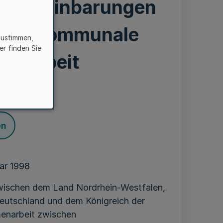
en Vereinbarungen
über kommunale
zustimmen,
er finden Sie
ftsarbeit
en
ar 1998
wischen dem Land Nordrhein-Westfalen,
eutschland und dem Königreich der
enarbeit zwischen