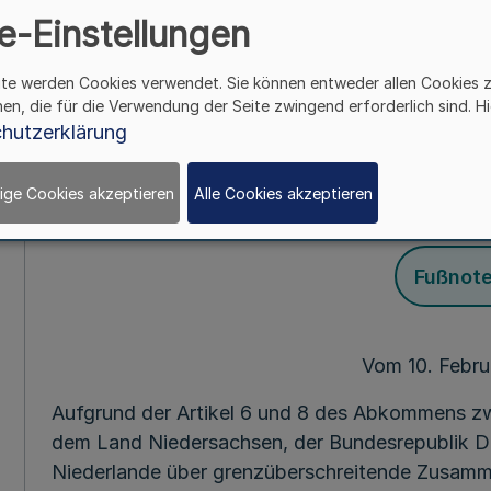
öffentlich-rechtlich
e-Einstellungen
nach dem Gesetz 
ite werden Cookies verwendet. Sie können entweder allen Cookies 
hen, die für die Verwendung der Seite zwingend erforderlich sind. Hi
Gemeinscha
hutzerklärung
ige Cookies akzeptieren
Alle Cookies akzeptieren
Mehr
Fußnot
Vom 10. Febru
Aufgrund der Artikel 6 und 8 des Abkommens z
dem Land Niedersachsen, der Bundesrepublik D
Niederlande über grenzüberschreitende Zusamm