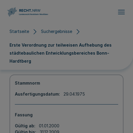
Direkt zum Inhalt
Startseite
Suchergebnisse
Erste Verordnung zur teilweisen Aufhebung des
städtebaulichen Entwicklungsbereiches Bonn-
Hardtberg
Stammnorm
Ausfertigungsdatum
29.04.1975
Fassung
Gültig ab
01.01.2000
Gültig bis
31.12.2009