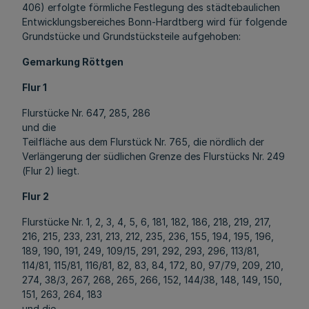
406) erfolgte förmliche Festlegung des städtebaulichen
Entwicklungsbereiches Bonn-Hardtberg wird für folgende
Grundstücke und Grundstücksteile aufgehoben:
Gemarkung Röttgen
Flur 1
Flurstücke Nr. 647, 285, 286
und die
Teilfläche aus dem Flurstück Nr. 765, die nördlich der
Verlängerung der südlichen Grenze des Flurstücks Nr. 249
(Flur 2) liegt.
Flur 2
Flurstücke Nr. 1, 2, 3, 4, 5, 6, 181, 182, 186, 218, 219, 217,
216, 215, 233, 231, 213, 212, 235, 236, 155, 194, 195, 196,
189, 190, 191, 249, 109/15, 291, 292, 293, 296, 113/81,
114/81, 115/81, 116/81, 82, 83, 84, 172, 80, 97/79, 209, 210,
274, 38/3, 267, 268, 265, 266, 152, 144/38, 148, 149, 150,
151, 263, 264, 183
und die