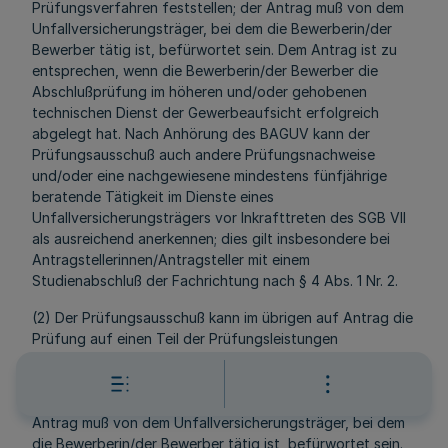
Prüfungsverfahren feststellen; der Antrag muß von dem
Unfallversicherungsträger, bei dem die Bewerberin/der
Bewerber tätig ist, befürwortet sein. Dem Antrag ist zu
entsprechen, wenn die Bewerberin/der Bewerber die
Abschlußprüfung im höheren und/oder gehobenen
technischen Dienst der Gewerbeaufsicht erfolgreich
abgelegt hat. Nach Anhörung des BAGUV kann der
Prüfungsausschuß auch andere Prüfungsnachweise
und/oder eine nachgewiesene mindestens fünfjährige
beratende Tätigkeit im Dienste eines
Unfallversicherungsträgers vor Inkrafttreten des SGB VII
als ausreichend anerkennen; dies gilt insbesondere bei
Antragstellerinnen/Antragsteller mit einem
Studienabschluß der Fachrichtung nach § 4 Abs. 1 Nr. 2.
(2) Der Prüfungsausschuß kann im übrigen auf Antrag die
Prüfung auf einen Teil der Prüfungsleistungen
beschränken, wenn die Antragstellerin/der Antragsteller
den Nachweis führt, daß sie/er gleichwertige fachliche
und berufliche Leistungen bereits zuvor erbracht hat; der
Antrag muß von dem Unfallversicherungsträger, bei dem
die Bewerberin/der Bewerber tätig ist, befürwortet sein.