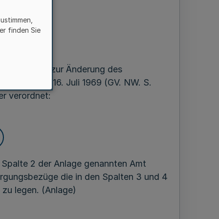
en
zustimmen,
er finden Sie
ar 1970
ten Gesetzes zur Änderung des
tfalen vom 16. Juli 1969 (GV. NW. S.
r verordnet:
r Spalte 2 der Anlage genannten Amt
orgungsbezüge die in den Spalten 3 und 4
zu legen. (Anlage)