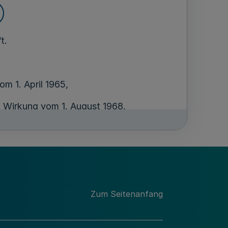
t.
m 1. April 1965,
t Wirkung vom 1. August 1968,
970.
nister
in-Westfalen
Zum Seitenanfang