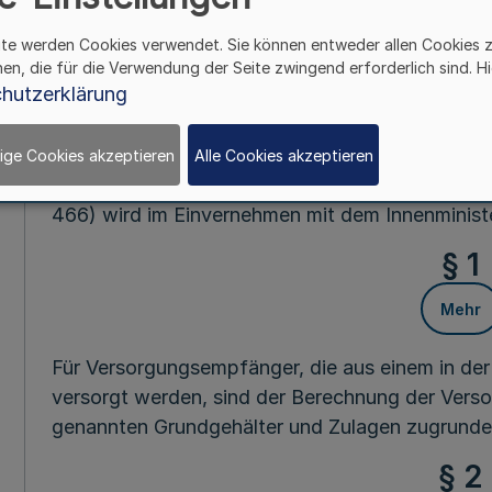
Fußnot
ite werden Cookies verwendet. Sie können entweder allen Cookies 
hen, die für die Verwendung der Seite zwingend erforderlich sind. Hi
hutzerklärung
Vom 11. Febru
Auf Grund des Artikels VI § 2 Abs. 3 des Sechs
ige Cookies akzeptieren
Alle Cookies akzeptieren
Besoldungsgesetzes für das Land Nordrhein-Wes
466) wird im Einvernehmen mit dem Innenministe
§ 1
Mehr
Für Versorgungsempfänger, die aus einem in de
versorgt werden, sind der Berechnung der Vers
genannten Grundgehälter und Zulagen zugrunde 
§ 2