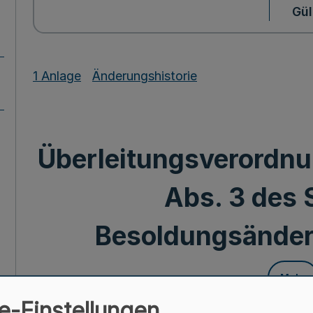
Gül
1 Anlage
Änderungshistorie
Überleitungsverordnun
Abs. 3 des
Besoldungsände
Mehr
e-Einstellungen