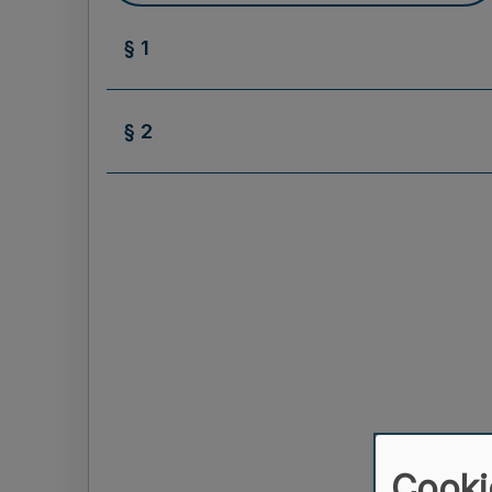
§ 1
§ 2
Cooki