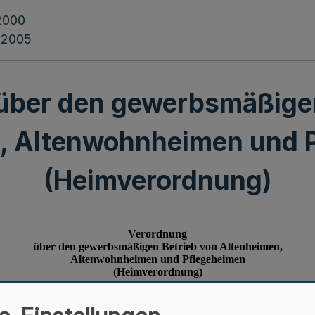
2000
.2005
über den gewerbsmäßigen
, Altenwohnheimen und 
(Heimverordnung)