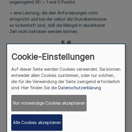
ungenügend (6) = 1 und 0 Punkte
= eine Leistung, die den Anforderungen nicht
entspricht und bei der selbst die Grundkenntnisse
so lückenhaft sind, daß die Mängel in absehbarer
Zeit nicht behoben werden können.
§ 6
Vorzeitige Beendigung des
Cookie-Einstellungen
Verfahrens
Auf dieser Seite werden Cookies verwendet. Sie können
entweder allen Cookies zustimmen, oder nur solchen,
Mehr
die für die Verwendung der Seite zwingend erforderlich
sind. Hier finden Sie die
Datenschutzerklärung
(1) Stellt sich während der Einführungszeit heraus, daß
die Beamtin oder der Beamte für den gehobenen
technischen Dienst in der Arbeitsschutzverwaltung nicht
Nur notwendige Cookies akzeptieren
geeignet ist, ist die Teilnahme am Verfahren zu beenden.
Das Ministerium für Arbeit, Gesundheit und Soziales
entscheidet auf gemeinsamen Vorschlag der Leitung der
Alle Cookies akzeptieren
Einführungsbehörde und der Ausbildungsleitung. Diese