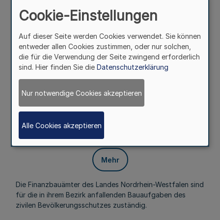
Fußnoten
Cookie-Einstellungen
Auf dieser Seite werden Cookies verwendet. Sie können
Vom 11. Februar 1964
entweder allen Cookies zustimmen, oder nur solchen,
die für die Verwendung der Seite zwingend erforderlich
Auf Grund des § 9 Abs. 3 in Verbindung mit § 7 Abs. 4
sind. Hier finden Sie die
Datenschutzerklärung
Satz 2 des Landesorganisationsgesetzes vom 10. Juli
1962 (GV. NW. S. 421) und § 1 der Verordnung über die
Ermächtigung des Finanzministers zur Änderung von
Nur notwendige Cookies akzeptieren
Zuständigkeiten der Finanzbauämter des Landes
Nordrhein-Westfalen vom 17. Dezember 1963 (GV. NW. S.
343) wird verordnet:
Alle Cookies akzeptieren
§ 1
Mehr
Die Finanzbauämter des Landes Nordrhein-Westfalen sind
für die in ihrem Bezirk anfallenden Bauaufgaben des
zivilen Bevölkerungsschutzes zuständig.