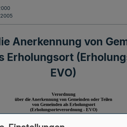
2000
.2005
ie Anerkennung von Gem
s Erholungsort (Erholung
EVO)