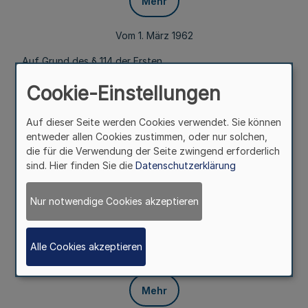
Mehr
Vom 1. März 1962
Auf Grund des § 114 der Ersten
Wasserverbandverordnung vom 3. September 1937 (RGBl.
Cookie-Einstellungen
I S. 933) wird im Einvernehmen mit dem Innenminister
verordnet:
Auf dieser Seite werden Cookies verwendet. Sie können
§ 1
entweder allen Cookies zustimmen, oder nur solchen,
die für die Verwendung der Seite zwingend erforderlich
Mehr
sind. Hier finden Sie die
Datenschutzerklärung
Der Regierungspräsident in Düsseldorf wird zur
Nur notwendige Cookies akzeptieren
Aufsichtsbehörde für den Deichverband Grieth-
Griethausen in Kleve bestimmt. Die oberste
Aufsichtsbehörde ist zugleich obere Aufsichtsbehörde.
Alle Cookies akzeptieren
§ 2
Mehr