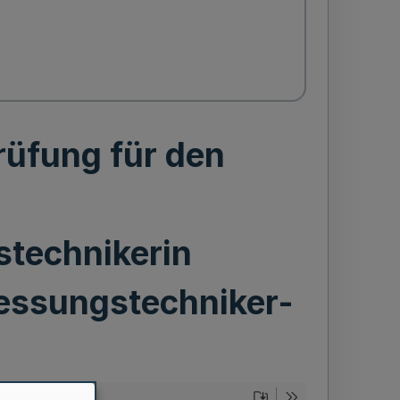
rüfung für den
technikerin
essungstechniker-