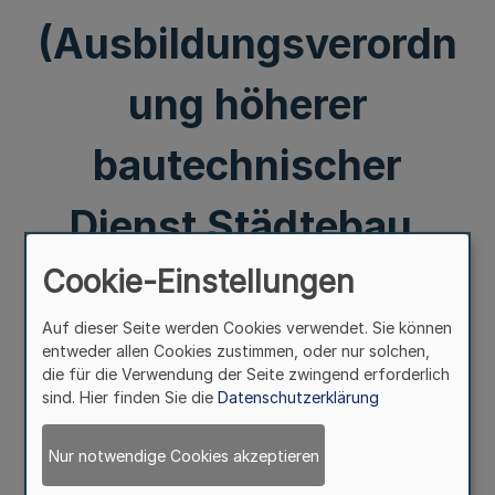
(Ausbildungsverordn
ung höherer
bautechnischer
Dienst Städtebau,
Stadtbauwesen,
Cookie-Einstellungen
Auf dieser Seite werden Cookies verwendet. Sie können
Straßenwesen -
entweder allen Cookies zustimmen, oder nur solchen,
die für die Verwendung der Seite zwingend erforderlich
VAPhbD Stb Stbw
sind. Hier finden Sie die
Datenschutzerklärung
Stw)
Nur notwendige Cookies akzeptieren