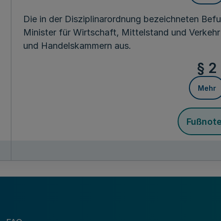
Die in der Disziplinarordnung bezeichneten Bef
Minister für Wirtschaft, Mittelstand und Verkeh
und Handelskammern aus.
§ 2
Mehr
Fußnot
Diese Verordnung tritt am Tage nach der Verkün
Der Minis
für Wirtschaft, Mittel
des Landes Nordrhe