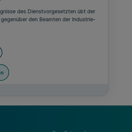
ugnisse des Dienstvorgesetzten übt der
r gegenüber den Beamten der Industrie-
en
dung in Kraft.
ter
stand und Verkehr
in-Westfalen