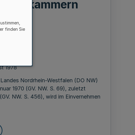
Handelskammern
zustimmen,
er finden Sie
en
st 1978
es Landes Nordrhein-Westfalen (DO NW)
uar 1970 (GV. NW. S. 69), zuletzt
(GV. NW. S. 456), wird im Einvernehmen