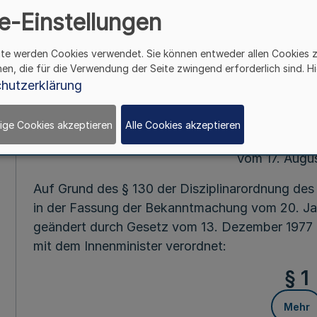
Industrie- und 
e-Einstellungen
Mehr
ite werden Cookies verwendet. Sie können entweder allen Cookies 
hen, die für die Verwendung der Seite zwingend erforderlich sind. Hi
hutzerklärung
Fußnot
ige Cookies akzeptieren
Alle Cookies akzeptieren
Vom 17. Augu
Auf Grund des § 130 der Disziplinarordnung d
in der Fassung der Bekanntmachung vom 20. Jan
geändert durch Gesetz vom 13. Dezember 1977 
mit dem Innenminister verordnet:
§ 1
Mehr