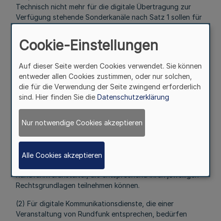
Technisch nicht mehr für die digitale Übertragung zur
Verfügung stehende Sonderkanäle nach Satz 1 sollen für
die analoge Weiterverbreitung von Rundfunkprogrammen
genutzt werden; einer dieser Sonderkanäle kann einem
Cookie-Einstellungen
weiteren Programm oder Dienst nach § 2 Abs. 4
zugewiesen werden.
Auf dieser Seite werden Cookies verwendet. Sie können
§ 5
entweder allen Cookies zustimmen, oder nur solchen,
die für die Verwendung der Seite zwingend erforderlich
Zulassung
sind. Hier finden Sie die
Datenschutzerklärung
Mehr
Nur notwendige Cookies akzeptieren
(1) Fernsehveranstalter bedürfen einer Zulassung durch
die LfR nach Maßgabe von § 72 Abs. 4 LRG NW; dies gilt
Alle Cookies akzeptieren
gemäß § 72 Abs. 5 LRG NW nicht für öffentliche
Rundfunkveranstalter, die entsprechend ihren jeweiligen
Rechtsgrundlagen teilnehmen können.
(2) Für digitale Kommunikationsdienste, die einer
Veranstaltung von Rundfunk entsprechen, bedürfen