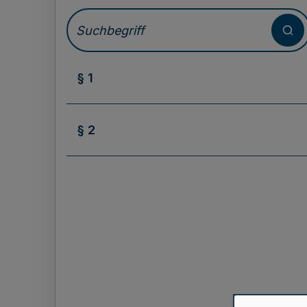
§ 1
§ 2