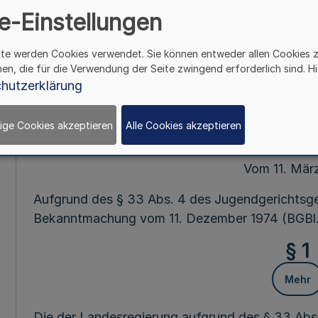
Zuständigkeit der 
e-Einstellungen
Landes Nordrhein
ite werden Cookies verwendet. Sie können entweder allen Cookies 
hen, die für die Verwendung der Seite zwingend erforderlich sind. Hi
Jugendstr
hutzerklärung
ige Cookies akzeptieren
Alle Cookies akzeptieren
Mehr
Vom 11. Mär
Aufgrund des § 33 Abs. 4 des Jugendgerichtsge
Bekanntmachung vom 11. Dezember 1974 (BGBl. 
§ 1
Mehr
Die der Landesregierung aufgrund des § 33 Abs.